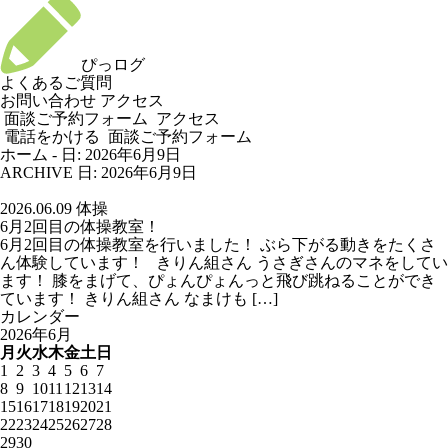
ぴっログ
よくあるご質問
お問い合わせ
アクセス
面談ご予約フォーム
アクセス
電話をかける
面談ご予約フォーム
ホーム
-
日: 2026年6月9日
ARCHIVE
日:
2026年6月9日
2026.06.09
体操
6月2回目の体操教室！
6月2回目の体操教室を行いました！ ぶら下がる動きをたくさ
ん体験しています！ きりん組さん うさぎさんのマネをしてい
ます！ 膝をまげて、ぴょんぴょんっと飛び跳ねることができ
ています！ きりん組さん なまけも […]
カレンダー
2026年6月
月
火
水
木
金
土
日
1
2
3
4
5
6
7
8
9
10
11
12
13
14
15
16
17
18
19
20
21
22
23
24
25
26
27
28
29
30