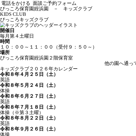
電話をかける
面談ご予約フォーム
ぴっころ保育園姪浜園
－
キッズクラブ
KIDS CLUB
ぴっころキッズクラブ
開催日
毎月第４土曜日
時間
１０：００～１１：００（受付９：５０～）
場所
ぴっころ保育園姪浜園２階保育室
他の園へ通っ
キッズクラブ２０２６年カレンダー
令和８年４月２５日（土）
英語
令和８年５月２４日（土）
体操
令和８年６月２７日（土）
英語
令和８年７月１８日（土）
体操（※第３土曜）
令和８年８月２２日（土）
英語
令和８年９月２６日（土）
体操