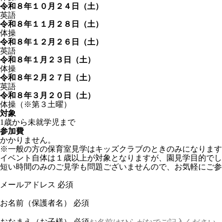
令和８年１０月２４日（土）
英語
令和８年１１月２８日（土）
体操
令和８年１２月２６日（土）
英語
令和８年１月２３日（土）
体操
令和８年２月２７日（土）
英語
令和８年３月２０日（土）
体操（※第３土曜）
対象
1歳から未就学児まで
参加費
かかりません。
※一般の方の保育室見学はキッズクラブのときのみになります
イベント自体は１歳以上が対象となりますが、園見学目的でし
短い時間のみのご見学も問題ございませんので、お気軽にご参
メールアドレス
必須
お名前（保護者名）
必須
おなまえ（お子様）
必須