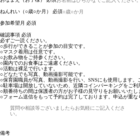
ねんれい（○歳○か月）
必須
参加希望月
必須
確認事項
必須
必ずご一読ください。
○歩行ができることが参加の目安です。
○マスク着用は任意です。
○お飲み物をご持参ください。
○園内でのお食事はご遠慮ください。
○活動は裸足で行います。
○どなたでも写真、動画撮影可能です。
○保育園職員が写真、動画撮影を行い、SNSにも使用します。
○駐車場は開放していないため、近隣コインパーキングをご利
○順番待ちの間は保護者の方がお子様の見守りをお願いいたし
○フォーム送信をもって予約は完了しております。申込が重な
備考