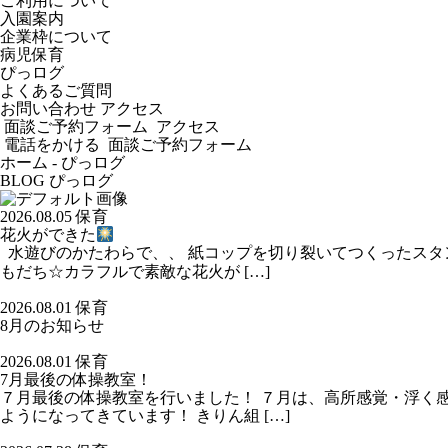
ご利用について
入園案内
企業枠について
病児保育
ぴっログ
よくあるご質問
お問い合わせ
アクセス
面談ご予約フォーム
アクセス
電話をかける
面談ご予約フォーム
ホーム
-
ぴっログ
BLOG
ぴっログ
2026.08.05
保育
花火ができた
水遊びのかたわらで、、 紙コップを切り裂いてつくったスタ
もだち☆カラフルで素敵な花火が […]
2026.08.01
保育
8月のお知らせ
2026.08.01
保育
7月最後の体操教室！
７月最後の体操教室を行いました！ ７月は、高所感覚・浮く
ようになってきています！ きりん組 […]