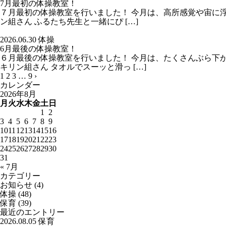
7月最初の体操教室！
７月最初の体操教室を行いました！ 今月は、高所感覚や宙に浮
ン組さん ふるたち先生と一緒にぴ […]
2026.06.30
体操
6月最後の体操教室！
６月最後の体操教室を行いました！ 今月は、たくさんぶら下
キリン組さん タオルでスーッと滑っ […]
1
2
3
…
9
›
カレンダー
2026年8月
月
火
水
木
金
土
日
1
2
3
4
5
6
7
8
9
10
11
12
13
14
15
16
17
18
19
20
21
22
23
24
25
26
27
28
29
30
31
« 7月
カテゴリー
お知らせ
(4)
体操
(48)
保育
(39)
最近のエントリー
2026.08.05
保育