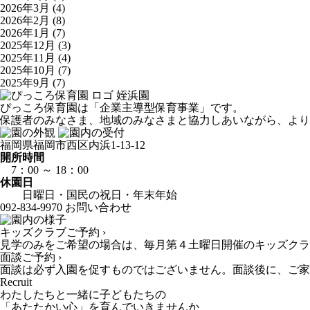
2026年3月
(4)
2026年2月
(8)
2026年1月
(7)
2025年12月
(3)
2025年11月
(4)
2025年10月
(7)
2025年9月
(7)
姪浜園
ぴっころ保育園は「企業主導型保育事業」です。
保護者のみなさま、地域のみなさまと協力しあいながら、より
福岡県福岡市西区内浜1-13-12
開所時間
7：00 ～ 18：00
休園日
日曜日・国民の祝日・年末年始
092-834-9970
お問い合わせ
キッズクラブご予約 ›
見学のみをご希望の場合は、毎月第４土曜日開催のキッズクラ
面談ご予約 ›
面談は必ず入園を促すものではございません。面談後に、ご家
Recruit
わたしたちと一緒に子どもたちの
「あたたかい心」を育んでいきませんか