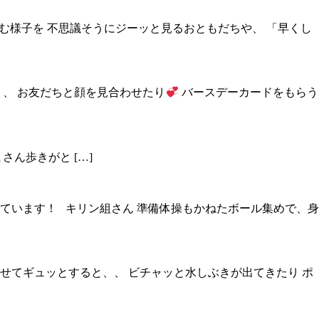
じむ様子を 不思議そうにジーッと見るおともだちや、 「早くし
、 お友だちと顔を見合わせたり
バースデーカードをもらう
ん歩きがと […]
ています！ キリン組さん 準備体操もかねたボール集めで、身
含ませてギュッとすると、、 ビチャッと水しぶきが出てきたり ポ