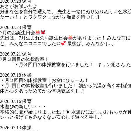
2026.07.28
保育
あさがお咲いたよ
好きな色を自分で選んで、 先生と一緒にぬりぬりぬり♫ 色水絵
たーい！」とワクワクしながら 順番を待つ […]
2026.07.23
保育
7月のお誕生日会
先日は、7月生まれのお誕生日会
がありました！ みんな前
と、みんなニコニコでした☺
最後は、みんなか […]
2026.07.21
保育
7月３回目の体操教室！
７月３回目の体操教室を行いました！ キリン組さん たくさ
2026.07.18
体操
７月２回目の体操教室！お空にびゅーん！
７月2回目の体操教室を行いました！ 朝から気温が高く本格的
体と心をあっためてから体操教室を […]
2026.07.16
保育
水遊びの新しい・・・
本格的な夏が始まりましたね！☀ 水遊びに新しいおもちゃが
ンっと投げても危なくない安心して遊べる手 […]
2026.07.13
体操