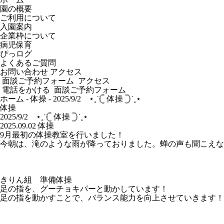
園の概要
ご利用について
入園案内
企業枠について
病児保育
ぴっログ
よくあるご質問
お問い合わせ
アクセス
面談ご予約フォーム
アクセス
電話をかける
面談ご予約フォーム
ホーム
-
体操
-
2025/9/2 ‪⋆˳˙𓊆 体操 𓊇˙˳⋆
体操
2025/9/2 ‪⋆˳˙𓊆 体操 𓊇˙˳⋆
2025.09.02
体操
9月最初の体操教室を行いました！
今朝は、滝のような雨が降っておりました。蝉の声も聞こえな
きりん組 準備体操
足の指を、グーチョキパーと動かしています！
足の指を動かすことで、バランス能力を向上させていきます！