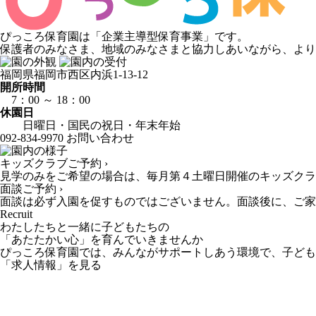
ぴっころ保育園は「企業主導型保育事業」です。
保護者のみなさま、地域のみなさまと協力しあいながら、より
福岡県福岡市西区内浜1-13-12
開所時間
7：00 ～ 18：00
休園日
日曜日・国民の祝日・年末年始
092-834-9970
お問い合わせ
キッズクラブご予約 ›
見学のみをご希望の場合は、毎月第４土曜日開催のキッズクラ
面談ご予約 ›
面談は必ず入園を促すものではございません。面談後に、ご家
Recruit
わたしたちと一緒に子どもたちの
「あたたかい心」を育んでいきませんか
ぴっころ保育園では、みんながサポートしあう環境で、子ども
「求人情報」を見る