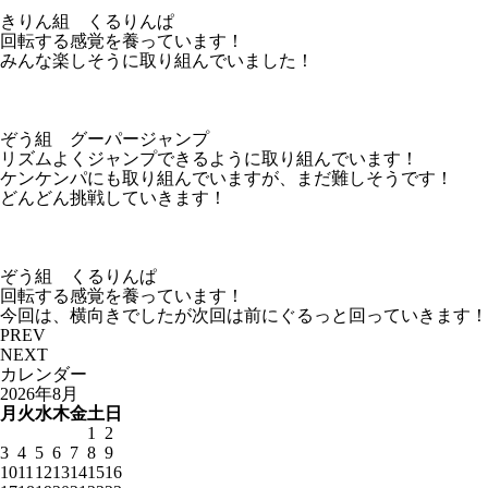
きりん組 くるりんぱ
回転する感覚を養っています！
みんな楽しそうに取り組んでいました！
ぞう組 グーパージャンプ
リズムよくジャンプできるように取り組んでいます！
ケンケンパにも取り組んでいますが、まだ難しそうです！
どんどん挑戦していきます！
ぞう組 くるりんぱ
回転する感覚を養っています！
今回は、横向きでしたが次回は前にぐるっと回っていきます！
PREV
NEXT
カレンダー
2026年8月
月
火
水
木
金
土
日
1
2
3
4
5
6
7
8
9
10
11
12
13
14
15
16