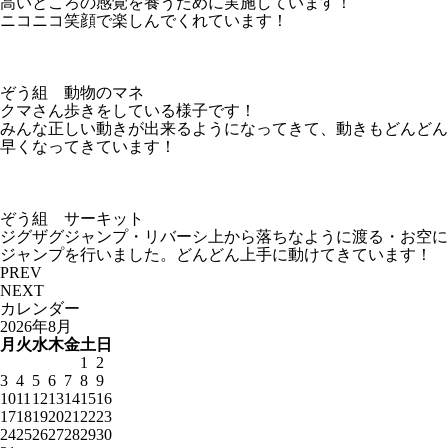
高いところの感覚を養うために実施しています！
ニコニコ笑顔で楽しんでくれています！
ぞう組 動物のマネ
クマさん歩きをしている様子です！
みんな正しい動きが出来るようになってきて、動きもどんどん
早くなってきています！
ぞう組 サーキット
ジグザグジャンプ・リバーシ上から落ちなように渡る・お空に
ジャンプを行いました。どんどん上手に動けてきています！
PREV
NEXT
カレンダー
2026年8月
月
火
水
木
金
土
日
1
2
3
4
5
6
7
8
9
10
11
12
13
14
15
16
17
18
19
20
21
22
23
24
25
26
27
28
29
30