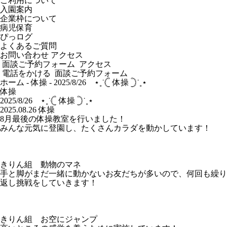
ご利用について
入園案内
企業枠について
病児保育
ぴっログ
よくあるご質問
お問い合わせ
アクセス
面談ご予約フォーム
アクセス
電話をかける
面談ご予約フォーム
ホーム
-
体操
-
2025/8/26 ‪⋆˳˙𓊆 体操 𓊇˙˳⋆‬
体操
2025/8/26 ‪⋆˳˙𓊆 体操 𓊇˙˳⋆‬
2025.08.26
体操
8月最後の体操教室を行いました！
みんな元気に登園し、たくさんカラダを動かしています！
きりん組 動物のマネ
手と脚がまだ一緒に動かないお友だちが多いので、何回も繰り
返し挑戦をしていきます！
きりん組 お空にジャンプ