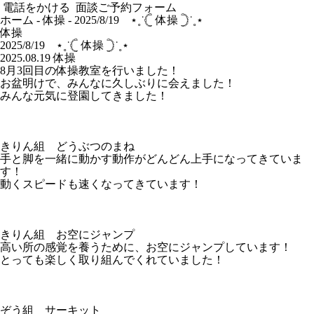
電話をかける
面談ご予約フォーム
ホーム
-
体操
-
2025/8/19 ‪⋆˳˙𓊆 体操 𓊇˙˳⋆
体操
2025/8/19 ‪⋆˳˙𓊆 体操 𓊇˙˳⋆
2025.08.19
体操
8月3回目の体操教室を行いました！
お盆明けで、みんなに久しぶりに会えました！
みんな元気に登園してきました！
きりん組 どうぶつのまね
手と脚を一緒に動かす動作がどんどん上手になってきていま
す！
動くスピードも速くなってきています！
きりん組 お空にジャンプ
高い所の感覚を養うために、お空にジャンプしています！
とっても楽しく取り組んでくれていました！
ぞう組 サーキット