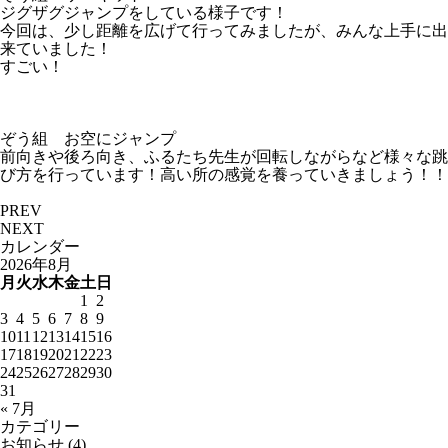
ジグザグジャンプをしている様子です！
今回は、少し距離を広げて行ってみましたが、みんな上手に出
来ていました！
すごい！
ぞう組 お空にジャンプ
前向きや後ろ向き、ふるたち先生が回転しながらなど様々な跳
び方を行っています！高い所の感覚を養っていきましょう！！
PREV
NEXT
カレンダー
2026年8月
月
火
水
木
金
土
日
1
2
3
4
5
6
7
8
9
10
11
12
13
14
15
16
17
18
19
20
21
22
23
24
25
26
27
28
29
30
31
« 7月
カテゴリー
お知らせ
(4)