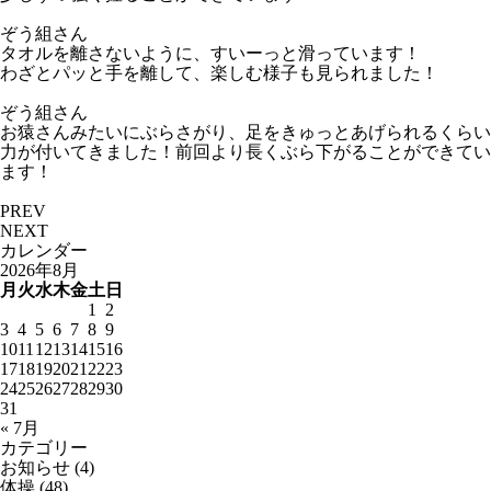
ぞう組さん
タオルを離さないように、すいーっと滑っています！
わざとパッと手を離して、楽しむ様子も見られました！
ぞう組さん
お猿さんみたいにぶらさがり、足をきゅっとあげられるくらい
力が付いてきました！前回より長くぶら下がることができてい
ます！
PREV
NEXT
カレンダー
2026年8月
月
火
水
木
金
土
日
1
2
3
4
5
6
7
8
9
10
11
12
13
14
15
16
17
18
19
20
21
22
23
24
25
26
27
28
29
30
31
« 7月
カテゴリー
お知らせ
(4)
体操
(48)