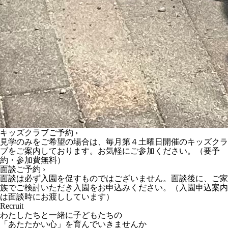
キッズクラブご予約 ›
見学のみをご希望の場合は、毎月第４土曜日開催のキッズクラ
ブをご案内しております。お気軽にご参加ください。（要予
約・参加費無料）
面談ご予約 ›
面談は必ず入園を促すものではございません。面談後に、ご家
族でご検討いただき入園をお申込みください。（入園申込案内
は面談時にお渡ししています）
Recruit
わたしたちと一緒に子どもたちの
「あたたかい心」を育んでいきませんか