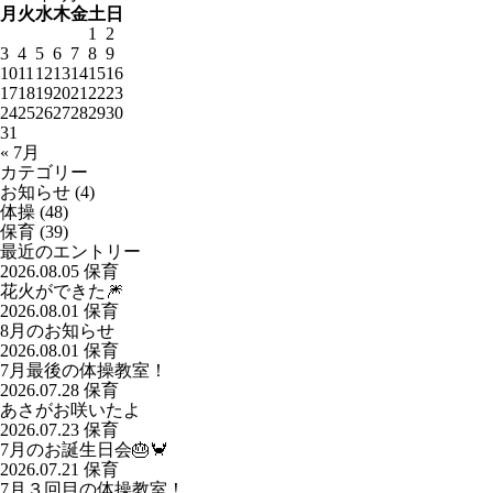
月
火
水
木
金
土
日
1
2
3
4
5
6
7
8
9
10
11
12
13
14
15
16
17
18
19
20
21
22
23
24
25
26
27
28
29
30
31
« 7月
カテゴリー
お知らせ
(4)
体操
(48)
保育
(39)
最近のエントリー
2026.08.05
保育
花火ができた🎆
2026.08.01
保育
8月のお知らせ
2026.08.01
保育
7月最後の体操教室！
2026.07.28
保育
あさがお咲いたよ
2026.07.23
保育
7月のお誕生日会🎂🦀
2026.07.21
保育
7月３回目の体操教室！