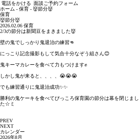
電話をかける
面談ご予約フォーム
ホーム
-
保育
-
👹節分👹
保育
👹節分👹
2026.02.06
保育
2/3の節分は新聞豆をまきました👹
壁の鬼でしっかり鬼退治の練習👊
にっこり記念撮影もして気合十分なぞう組さん😊
鬼キーマカレーを食べて力もつけます✊
しかし鬼が来ると、、、、😭😭😭
でも練習通りに鬼退治成功✨✨
勝利の鬼ケーキを食べてぴっころ保育園の節分は幕を閉じまし
た☆ミ
PREV
NEXT
カレンダー
2026年8月