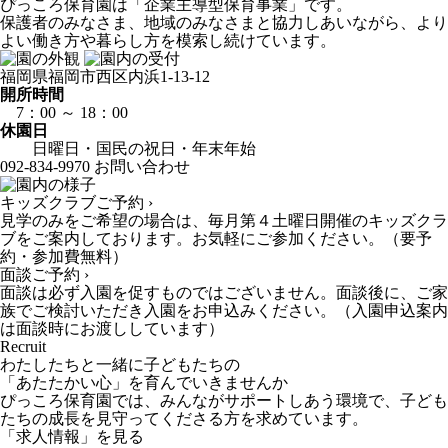
ぴっころ保育園は「企業主導型保育事業」です。
保護者のみなさま、地域のみなさまと協力しあいながら、より
よい働き方や暮らし方を模索し続けています。
福岡県福岡市西区内浜1-13-12
開所時間
7：00 ～ 18：00
休園日
日曜日・国民の祝日・年末年始
092-834-9970
お問い合わせ
キッズクラブご予約 ›
見学のみをご希望の場合は、毎月第４土曜日開催のキッズクラ
ブをご案内しております。お気軽にご参加ください。（要予
約・参加費無料）
面談ご予約 ›
面談は必ず入園を促すものではございません。面談後に、ご家
族でご検討いただき入園をお申込みください。（入園申込案内
は面談時にお渡ししています）
Recruit
わたしたちと一緒に子どもたちの
「あたたかい心」を育んでいきませんか
ぴっころ保育園では、みんながサポートしあう環境で、子ども
たちの成長を見守ってくださる方を求めています。
「求人情報」を見る