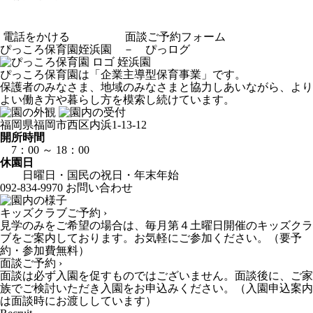
電話をかける
面談ご予約フォーム
ぴっころ保育園姪浜園
－
ぴっログ
姪浜園
ぴっころ保育園は「企業主導型保育事業」です。
保護者のみなさま、地域のみなさまと協力しあいながら、より
よい働き方や暮らし方を模索し続けています。
福岡県福岡市西区内浜1-13-12
開所時間
7：00 ～ 18：00
休園日
日曜日・国民の祝日・年末年始
092-834-9970
お問い合わせ
キッズクラブご予約 ›
見学のみをご希望の場合は、毎月第４土曜日開催のキッズクラ
ブをご案内しております。お気軽にご参加ください。（要予
約・参加費無料）
面談ご予約 ›
面談は必ず入園を促すものではございません。面談後に、ご家
族でご検討いただき入園をお申込みください。（入園申込案内
は面談時にお渡ししています）